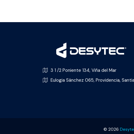
lo sistemas de comercio
electrónico que…
3 1 /2 Poniente 134, Viña del Mar
Eulogia Sánchez 065, Providencia, Santi
© 2026
Desyt