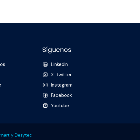
generación y almacenamiento de
respaldos, desarrollo…
Síguenos
nos
LinkedIn
X-twitter
e
Instagram
Facebook
Youtube
smart y Desytec