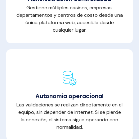
Gestione múltiples casinos, empresas,
departamentos y centros de costo desde una
única plataforma web, accesible desde
cualquier lugar.
Autonomía operacional
Las validaciones se realizan directamente en el
equipo, sin depender de internet. Si se pierde
la conexión, el sistema sigue operando con
normalidad.