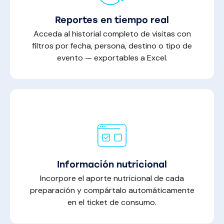
Reportes en tiempo real
Acceda al historial completo de visitas con
filtros por fecha, persona, destino o tipo de
evento — exportables a Excel.
Información nutricional
Incorpore el aporte nutricional de cada
preparación y compártalo automáticamente
en el ticket de consumo.